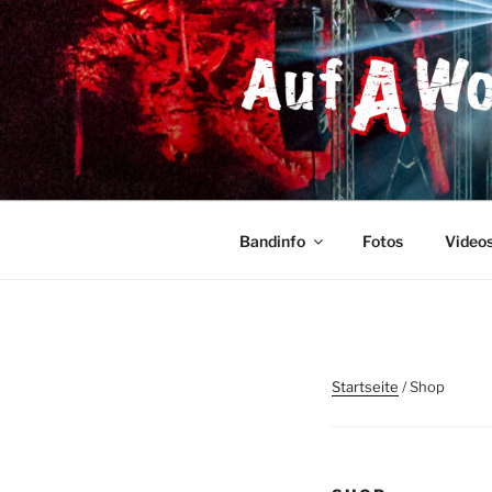
Zum
Inhalt
springen
AUF A WO
STS & Austropop
Bandinfo
Fotos
Video
Startseite
/ Shop