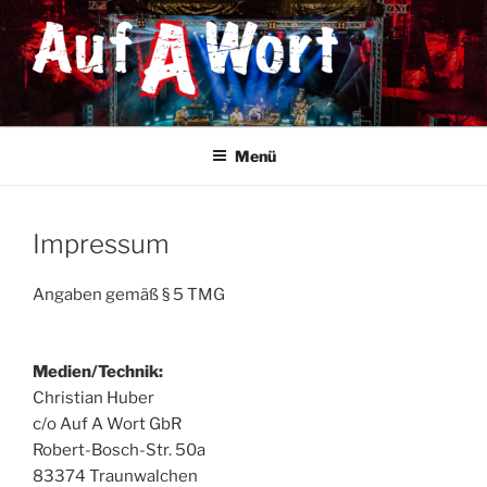
Zum
Inhalt
springen
AUF A WORT
STS & Austropop
Menü
Impressum
Angaben gemäß § 5 TMG
Medien/Technik:
Christian Huber
c/o Auf A Wort GbR
Robert-Bosch-Str. 50a
83374 Traunwalchen