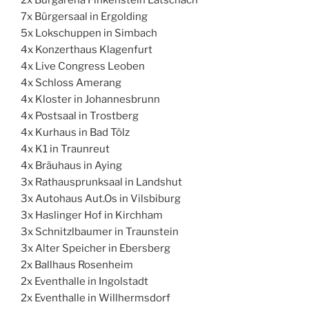
2x Burgarena Finkenstein Latschach
7x Bürgersaal in Ergolding
5x Lokschuppen in Simbach
4x Konzerthaus Klagenfurt
4x Live Congress Leoben
4x Schloss Amerang
4x Kloster in Johannesbrunn
4x Postsaal in Trostberg
4x Kurhaus in Bad Tölz
4x K1 in Traunreut
4x Bräuhaus in Aying
3x Rathausprunksaal in Landshut
3x Autohaus Aut.Os in Vilsbiburg
3x Haslinger Hof in Kirchham
3x Schnitzlbaumer in Traunstein
3x Alter Speicher in Ebersberg
2x Ballhaus Rosenheim
2x Eventhalle in Ingolstadt
2x Eventhalle in Willhermsdorf