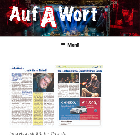
Zum
Inhalt
springen
AUF A WORT
STS & Austropop
Menü
Interview mit Günter Timischl